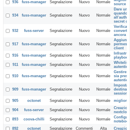
936
fuss-manager
Segnalazione
Nuovo
Normale
source 
Dare un 
quando s
934
fuss-manager
Segnalazione
Nuovo
Normale
all'auth
secret co
Verificare
932
fuss-server
Segnalazione
Nuovo
Normale
converti
ancora i
Aggiunge
917
fuss-manager
Segnalazione
Nuovo
Normale
permessi
client
Infrastru
916
fuss-manager
Segnalazione
Nuovo
Normale
playbook
Whitelist
911
fuss-manager
Segnalazione
Nuovo
Normale
autentic
Gestire i
910
fuss-manager
Segnalazione
Nuovo
Normale
sia pres
autentic
Impostare
909
fuss-manager
Segnalazione
Nuovo
Normale
destinazi
sessione
905
octonet
Segnalazione
Nuovo
Normale
migliora
Creazion
904
fuss-server
Segnalazione
Nuovo
Normale
nextclou
Configur
893
coova-chilli
Segnalazione
Nuovo
Normale
notebook
892
octonet
Segnalazione
Commenti
Alta
Creazion