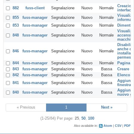
Creazione
882
fuss-client
Segnalazione
Nuovo
Normale
interfacc
Visualiz
855
fuss-manager
Segnalazione
Nuovo
Normale
informaz
853
fuss-manager
Segnalazione
Nuovo
Normale
Dimentic
Visualizz
848
fuss-manager
Segnalazione
Nuovo
Normale
accensio
macchin
Disabilit
anche qu
846
fuss-manager
Segnalazione
Nuovo
Normale
installat
permessi 
844
fuss-manager
Segnalazione
Nuovo
Normale
Pagina d
843
fuss-manager
Segnalazione
Nuovo
Bassa
Creare n
842
fuss-manager
Segnalazione
Nuovo
Bassa
Elenco 
Aggiunge
841
fuss-manager
Segnalazione
Nuovo
Bassa
finestra 
Aggiunta
840
fuss-manager
Segnalazione
Nuovo
Bassa
nuovo g
« Previous
1
Next »
(1-25/84)
Per page:
25
,
50
,
100
Also available in:
Atom
CSV
PDF