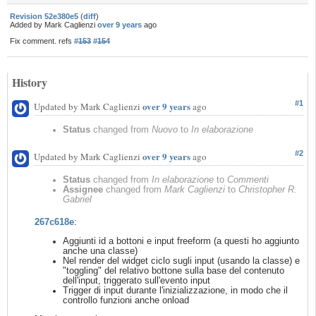
Revision 52e380e5
(
diff
)
Added by Mark Caglienzi
over 9 years
ago
Fix comment. refs
#153
#154
History
#1
over 9 years
Updated by Mark Caglienzi
ago
Status
changed from
Nuovo
to
In elaborazione
#2
over 9 years
Updated by Mark Caglienzi
ago
Status
changed from
In elaborazione
to
Commenti
Assignee
changed from
Mark Caglienzi
to
Christopher R.
Gabriel
267c618e
:
Aggiunti id a bottoni e input freeform (a questi ho aggiunto
anche una classe)
Nel render del widget ciclo sugli input (usando la classe) e
"toggling" del relativo bottone sulla base del contenuto
dell'input, triggerato sull'evento input
Trigger di input durante l'inizializzazione, in modo che il
controllo funzioni anche onload