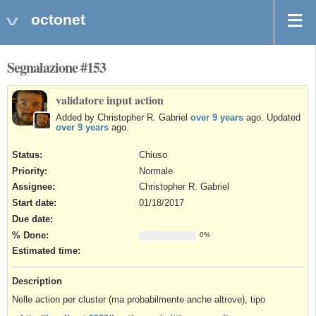
octonet
Segnalazione #153
validatore input action
Added by Christopher R. Gabriel
over 9 years
ago. Updated
over 9 years
ago.
Status:
Chiuso
Priority:
Normale
Assignee:
Christopher R. Gabriel
Start date:
01/18/2017
Due date:
% Done:
0%
Estimated time:
Description
Nelle action per cluster (ma probabilmente anche altrove), tipo