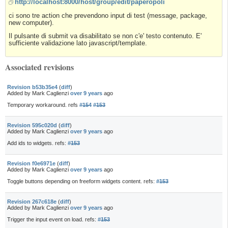
http://localhost:8000/host/group/edit/paperopoli
ci sono tre action che prevendono input di test (message, package,
new computer).
Il pulsante di submit va disabilitato se non c'e' testo contenuto. E'
sufficiente validazione lato javascript/template.
Associated revisions
Revision b53b35e4
(
diff
)
Added by Mark Caglienzi
over 9 years
ago
Temporary workaround. refs
#154
#153
Revision 595c020d
(
diff
)
Added by Mark Caglienzi
over 9 years
ago
Add ids to widgets. refs:
#153
Revision f0e6971e
(
diff
)
Added by Mark Caglienzi
over 9 years
ago
Toggle buttons depending on freeform widgets content. refs:
#153
Revision 267c618e
(
diff
)
Added by Mark Caglienzi
over 9 years
ago
Trigger the input event on load. refs:
#153