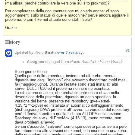
(ma allora, perché controllare la versione sul sito proxmox)?
Per completezza della documentazione mi chiedo anche: ci sono
aggiornamenti sullo status di quelle macchine? serve ancora aggirare il
problema, o con il kernel attuale sono stati risolti?
Grazie
History
#1
over 7 years
Updated by Paolo Baratta
ago
Assignee
changed from
Paolo Baratta
to
Elena Grandi
Buon giorno Elena
Quella parte della procedura, insieme ad altre che troverai,
riguarda uno degli "inghippi" che avevamo riscontrato molti mesi
fa (maggio/giugno). Durante l'estate sono stati installati altri
server DELL T630 ed il problema non si è ripresentato.
La situazione di allora, che probabilmente non è chiara nella
descrizione della procedura, riguarda un caso specifico: la
versione del kernel presente nel repository (pve-kernel-
4.15.*17*-1-pve) ed installata in automatico dall'aggiornamento
(dist-upgrade) DAVA problemi all' avvio. La versione del repository
però differiva rispetto a quella indicata ALLORA nella sezione
Roadmap della wiki di ProxMox (4.13.13), meno recente, non
dava problemi all'avvio.
Se sei d'accordo, "salverei" comunque questa parte, senza però
fare riferimento alle versioni dei kernel, e la inserirei in una zona