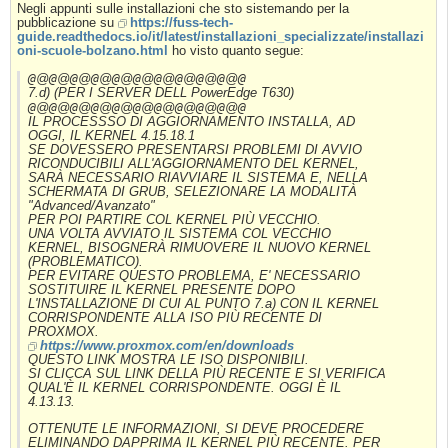
Negli appunti sulle installazioni che sto sistemando per la
pubblicazione su
https://fuss-tech-
guide.readthedocs.io/it/latest/installazioni_specializzate/installazi
oni-scuole-bolzano.html
ho visto quanto segue:
@
@
@
@
@
@
@
@
@
@
@
@
@
@
@
@
@
@
@
@
@
7.d) (PER I SERVER DELL PowerEdge T630)
@
@
@
@
@
@
@
@
@
@
@
@
@
@
@
@
@
@
@
@
@
IL PROCESSSO DI AGGIORNAMENTO INSTALLA, AD
OGGI, IL KERNEL 4.15.18.1
SE DOVESSERO PRESENTARSI PROBLEMI DI AVVIO
RICONDUCIBILI ALL'AGGIORNAMENTO DEL KERNEL,
SARÀ NECESSARIO RIAVVIARE IL SISTEMA E, NELLA
SCHERMATA DI GRUB, SELEZIONARE LA MODALITÀ
"Advanced/Avanzato"
PER POI PARTIRE COL KERNEL PIÙ VECCHIO.
UNA VOLTA AVVIATO IL SISTEMA COL VECCHIO
KERNEL, BISOGNERÀ RIMUOVERE IL NUOVO KERNEL
(PROBLEMATICO).
PER EVITARE QUESTO PROBLEMA, E' NECESSARIO
SOSTITUIRE IL KERNEL PRESENTE DOPO
L'INSTALLAZIONE DI CUI AL PUNTO 7.a) CON IL KERNEL
CORRISPONDENTE ALLA ISO PIÙ RECENTE DI
PROXMOX.
https://www.proxmox.com/en/downloads
QUESTO LINK MOSTRA LE ISO DISPONIBILI.
SI CLICCA SUL LINK DELLA PIÙ RECENTE E SI VERIFICA
QUAL'È IL KERNEL CORRISPONDENTE. OGGI È IL
4.13.13.
OTTENUTE LE INFORMAZIONI, SI DEVE PROCEDERE
ELIMINANDO DAPPRIMA IL KERNEL PIÙ RECENTE. PER