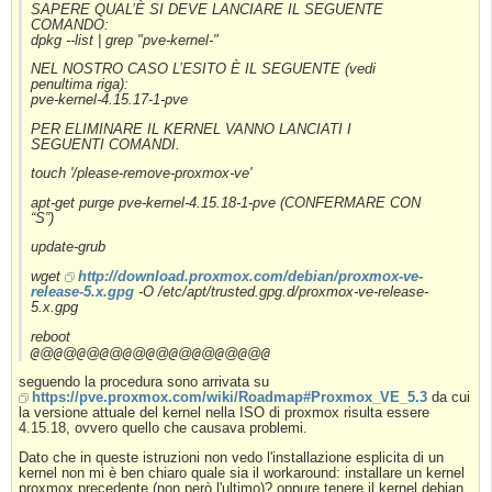
SAPERE QUAL’È SI DEVE LANCIARE IL SEGUENTE
COMANDO:
dpkg --list | grep "pve-kernel-"
NEL NOSTRO CASO L’ESITO È IL SEGUENTE (vedi
penultima riga):
pve-kernel-4.15.17-1-pve
PER ELIMINARE IL KERNEL VANNO LANCIATI I
SEGUENTI COMANDI.
touch '/please-remove-proxmox-ve'
apt-get purge pve-kernel-4.15.18-1-pve (CONFERMARE CON
“S”)
update-grub
wget
http://download.proxmox.com/debian/proxmox-ve-
release-5.x.gpg
-O /etc/apt/trusted.gpg.d/proxmox-ve-release-
5.x.gpg
reboot
@
@
@
@
@
@
@
@
@
@
@
@
@
@
@
@
@
@
@
@
@
seguendo la procedura sono arrivata su
https://pve.proxmox.com/wiki/Roadmap#Proxmox_VE_5.3
da cui
la versione attuale del kernel nella ISO di proxmox risulta essere
4.15.18, ovvero quello che causava problemi.
Dato che in queste istruzioni non vedo l'installazione esplicita di un
kernel non mi è ben chiaro quale sia il workaround: installare un kernel
proxmox precedente (non però l'ultimo)? oppure tenere il kernel debian